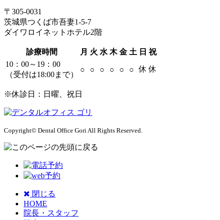
〒305-0031
茨城県つくば市吾妻1-5-7
ダイワロイネットホテル2階
診療時間
月
火
水
木
金
土
日
祝
10：00～19：00
休
休
○
○
○
○
○
○
（受付は18:00まで）
※休診日：日曜、祝日
Copyright© Dental Office Gori All Rights Reserved.
閉じる
HOME
院長・スタッフ