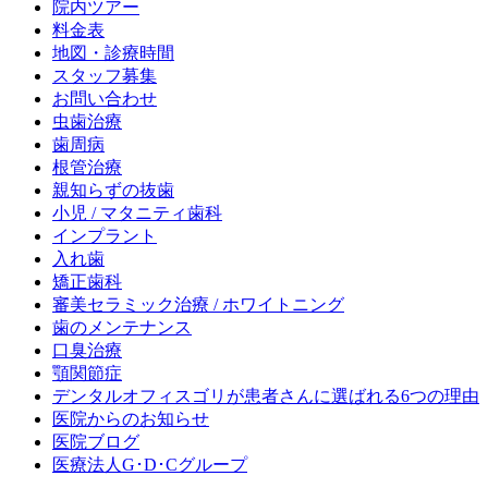
院内ツアー
料金表
地図・診療時間
スタッフ募集
お問い合わせ
虫歯治療
歯周病
根管治療
親知らずの抜歯
小児 / マタニティ歯科
インプラント
入れ歯
矯正歯科
審美セラミック治療 / ホワイトニング
歯のメンテナンス
口臭治療
顎関節症
デンタルオフィスゴリが患者さんに選ばれる6つの理由
医院からのお知らせ
医院ブログ
医療法人G･D･Cグループ