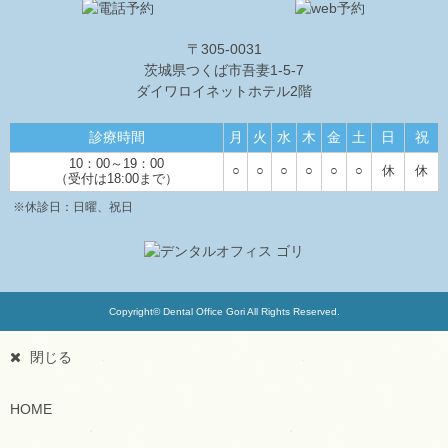
〒305-0031
茨城県つくば市吾妻1-5-7
ダイワロイネットホテル2階
診療時間
月
火
水
木
金
土
日
祝
10：00～19：00
○
○
○
○
○
○
休
休
（受付は18:00まで）
※休診日：日曜、祝日
Copyright© Dental Office Gori All Rights Reserved.
閉じる
HOME