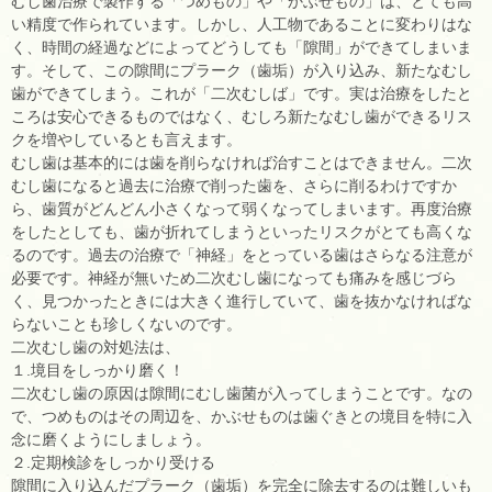
むし歯治療で製作する「つめもの」や「かぶせもの」は、とても高
い精度で作られています。しかし、人工物であることに変わりはな
く、時間の経過などによってどうしても「隙間」ができてしまいま
す。そして、この隙間にプラーク（歯垢）が入り込み、新たなむし
歯ができてしまう。これが「二次むしば」です。実は治療をしたと
ころは安心できるものではなく、むしろ新たなむし歯ができるリス
クを増やしているとも言えます。
むし歯は基本的には歯を削らなければ治すことはできません。二次
むし歯になると過去に治療で削った歯を、さらに削るわけですか
ら、歯質がどんどん小さくなって弱くなってしまいます。再度治療
をしたとしても、歯が折れてしまうといったリスクがとても高くな
るのです。過去の治療で「神経」をとっている歯はさらなる注意が
必要です。神経が無いため二次むし歯になっても痛みを感じづら
く、見つかったときには大きく進行していて、歯を抜かなければな
らないことも珍しくないのです。
二次むし歯の対処法は、
１.境目をしっかり磨く！
二次むし歯の原因は隙間にむし歯菌が入ってしまうことです。なの
で、つめものはその周辺を、かぶせものは歯ぐきとの境目を特に入
念に磨くようにしましょう。
２.定期検診をしっかり受ける
隙間に入り込んだプラーク（歯垢）を完全に除去するのは難しいも