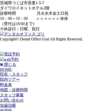
茨城県つくば市吾妻1-5-7
ダイワロイネットホテル2階
診療時間
月
火
水
木
金
土
日
祝
10：00～19：00
○
○
○
○
○
○
休
休
（受付は18:00まで）
※休診日：日曜、祝日
Copyright© Dental Office Gori All Rights Reserved.
閉じる
HOME
院長・スタッフ
院内ツアー
料金表
地図・診療時間
スタッフ募集
お問い合わせ
虫歯治療
歯周病