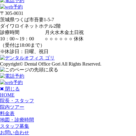
〒305-0031
茨城県つくば市吾妻1-5-7
ダイワロイネットホテル2階
診療時間
月
火
水
木
金
土
日
祝
10：00～19：00
○
○
○
○
○
○
休
休
（受付は18:00まで）
※休診日：日曜、祝日
Copyright© Dental Office Gori All Rights Reserved.
閉じる
HOME
院長・スタッフ
院内ツアー
料金表
地図・診療時間
スタッフ募集
お問い合わせ